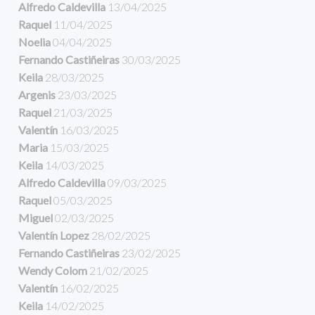
Alfredo Caldevilla
13/04/2025
Raquel
11/04/2025
Noelia
04/04/2025
Fernando Castiñeiras
30/03/2025
Keila
28/03/2025
Argenis
23/03/2025
Raquel
21/03/2025
Valentín
16/03/2025
Maria
15/03/2025
Keila
14/03/2025
Alfredo Caldevilla
09/03/2025
Raquel
05/03/2025
Miguel
02/03/2025
Valentín Lopez
28/02/2025
Fernando Castiñeiras
23/02/2025
Wendy Colom
21/02/2025
Valentín
16/02/2025
Keila
14/02/2025