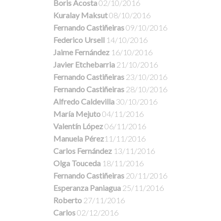
Boris Acosta
02/10/2016
Kuralay Maksut
08/10/2016
Fernando Castiñeiras
09/10/2016
Federico Ursell
14/10/2016
Jaime Fernández
16/10/2016
Javier Etchebarria
21/10/2016
Fernando Castiñeiras
23/10/2016
Fernando Castiñeiras
28/10/2016
Alfredo Caldevilla
30/10/2016
María Mejuto
04/11/2016
Valentín López
06/11/2016
Manuela Pérez
11/11/2016
Carlos Fernández
13/11/2016
Olga Touceda
18/11/2016
Fernando Castiñeiras
20/11/2016
Esperanza Paniagua
25/11/2016
Roberto
27/11/2016
Carlos
02/12/2016