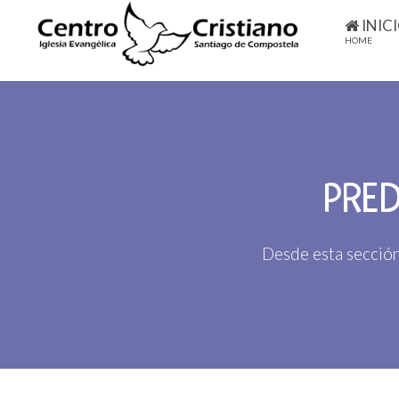
INIC
HOME
PRED
Desde esta sección