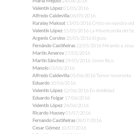
María Mejuto
24/04/2016
Valentín López
01/05/2016
Alfredo Caldevilla
06/05/2016
Kuralay Maksut
13/05/2016 Cristo en nuestra vi
Valentín López
15/05/2016 La Misericordia del S
Argenis Corsino
20/05/2016 El gozo
Fernándo Castiñeiras
22/05/2016 Mirando a Jesuc
Martín Amerov
27/05/2016
Martín Sánchez
29/05/2016 Jóven Rico
Manolo
03/06/2016
Alfredo Caldevilla
05/06/2016 Temor reverente
Eduardo
10/06/2016
Valentin López
12/06/2016 En debilidad
Eduardo Folgar
17/06/2016
Valentín López
24/06/2016
Ricardo Hussey
01/07/2016
Fernando Castiñeiras
08/07/2016
Cesar Gómez
10/07/2016