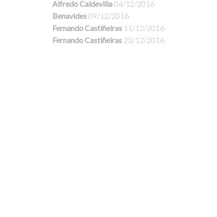
Alfredo Caldevilla
04/12/2016
Benavides
09/12/2016
Fernando Castiñeiras
11/12/2016
Fernando Castiñeiras
23/12/2016