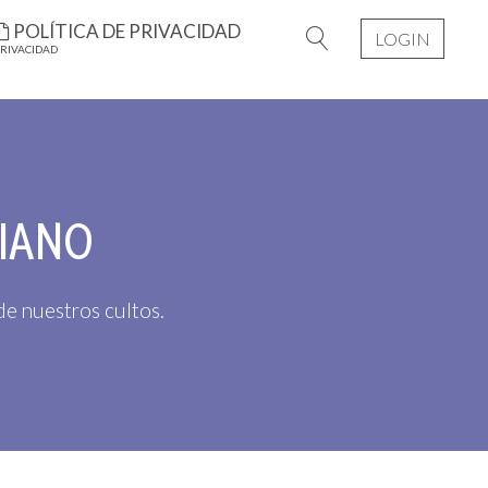
POLÍTICA DE PRIVACIDAD
LOGIN
RIVACIDAD
TIANO
de nuestros cultos.