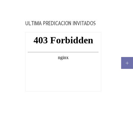
ULTIMA PREDICACION INVITADOS